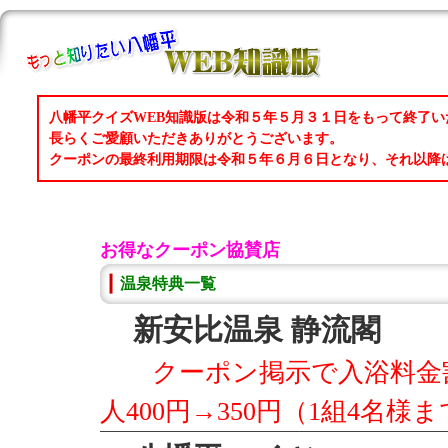
八幡平クイズWEB知識版は令和５年５月３１日をもって終了い
長らくご愛顧いただきありがとうございます。
クーポンの最終利用期限は令和５年６月６日となり、それ以降
お得なクーポン協賛店
温泉特典一覧
新安比温泉 静流閣
クーポン掲示で入浴料金割
人400円→350円（1組4名様